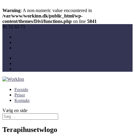
Warning
: A non-numeric value encountered in
/var/www/workinn.dk/public_html/wp-
content/themes/Divi/functions.php
on line
5841
81 51 63 71
info@workinn.dk
Facebook
Linkedin
Instagram
Facebook
Linkedin
Instagram
Forside
Priser
Kontakt
Vælg en side
Terapihusetwlogo